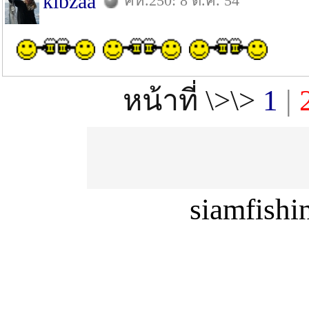
kibzaa
คห.250: 8 ต.ค. 54
หน้าที่ \>\>
1
|
siamfish