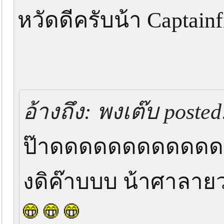
หวัดดีครับน้า Captainfishi
อ้างถึง: พงเต๊บ poste
ป๊าดดดดดดดดดดดดดด
งดิค๊าบบบ น้าศาลาย