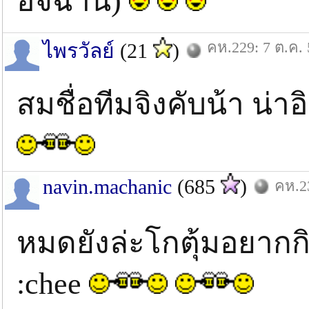
อิจฉานิ)
คห.229: 7 ต.ค. 
ไพรวัลย์
(21
)
สมชื่อทีมจิงคับน้า น่า
navin.machanic
(685
)
คห.23
หมดยังล่ะโกตุ้มอยาก
:chee