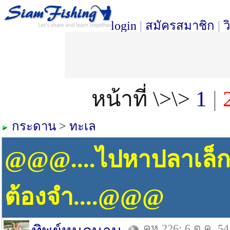
login
|
สมัครสมาชิก
|
ว
หน้าที่ \>\>
1
|
กระดาน
>
ทะเล
@@@....ไปหาปลาเล็กมาแ
ต้องจำ....@@@
คห.226: 6 ต.ค. 54