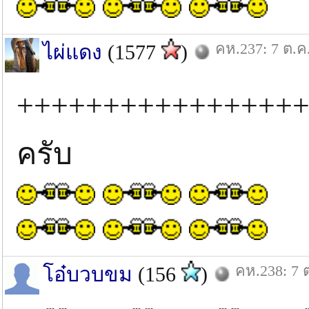
คห.237: 7 ต.ค
ไผ่แดง
(1577
)
++++++++++++++++
ครับ
คห.238: 7 
โอ๋บวบขม
(156
)