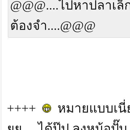
@@@....ไปหาปลาเล็กมา
ต้องจำ....@@@
++++
หมายแบบเนี่ย
ยย ... ได้ปุ๊ป ลงหม้อปั๊