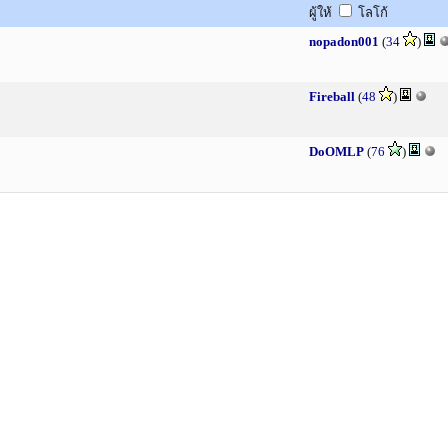
ผู้ให้
โลโก้
nopadon001
(
34
)
Fireball
(
48
)
DoOMLP
(
76
)