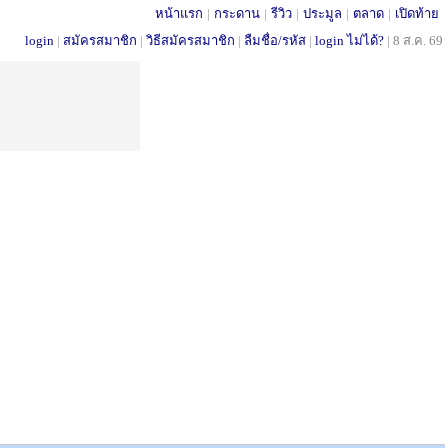
หน้าแรก
|
กระดาน
|
รีวิว
|
ประมูล
|
ตลาด
|
เปิดท้าย
login
|
สมัครสมาชิก
|
วิธีสมัครสมาชิก
|
ลืมชื่อ/รหัส
|
login ไม่ได้?
|
8 ส.ค. 69