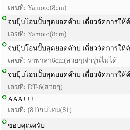
เลขที่: Yamoto(8cm)
จบปุ๊บโอนปั๊บสุดยอดค๊าบ เดี๋ยวจัดการให้ค
เลขที่: Yamoto(8cm)
จบปุ๊บโอนปั๊บสุดยอดค๊าบ เดี๋ยวจัดการให้ค
เลขที่: ราพาล่า6cm(สวยๆ)จำรุ่นไม่ได้
จบปุ๊บโอนปั๊บสุดยอดค๊าบ เดี๋ยวจัดการให้ค
เลขที่: DT-6(สวยๆ)
AAA+++
เลขที่: (81)กบไทย(81)
ขอบคุณครับ