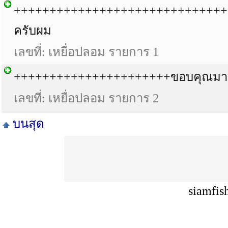
++++++++++++++++++++++++++++++
ครับผม
เลขที่: เหยื่อปลอม รายการ 1
++++++++++++++++++++++ขอบคุณมา
เลขที่: เหยื่อปลอม รายการ 2
บนสุด
siamfis