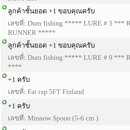
ลูกค้าชั้นยอด +1 ขอบคุณครับ
เลขที่: Dum fishing ***** LURE # 3 **
RUNNER *****
ลูกค้าชั้นยอด +1 ขอบคุณครับ
เลขที่: Dum fishing ***** LURE # 9 **
****
+1 ครับ
เลขที่: Fat rap 5FT Finland
+1 ครับ
เลขที่: Minnow Spoon (5-6 cm )