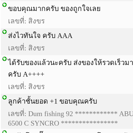
ขอบคุณมากครับ ของถูกใจเลย
เลขที่: สิงขร
ส่งไวทันใจ ครับ AAA
เลขที่: สิงขร
ได้รับของแล้วนะครับ ส่งของให้รวดเร็วม
ครับ A++++
เลขที่: สิงขร
ลูกค้าชั้นยอด +1 ขอบคุณครับ
เลขที่: Dum fishing 92 ************ AB
6500 C SYNCRO ****************