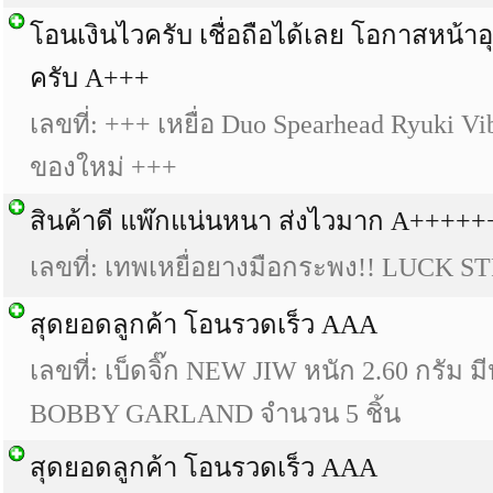
โอนเงินไวครับ เชื่อถือได้เลย โอกาสหน้า
ครับ A+++
เลขที่: +++ เหยื่อ Duo Spearhead Ryuki Vi
ของใหม่ +++
สินค้าดี แพ๊กแน่นหนา ส่งไวมาก A++++
เลขที่: เทพเหยื่อยางมือกระพง!! LUCK S
สุดยอดลูกค้า โอนรวดเร็ว AAA
เลขที่: เบ็ดจิ๊ก NEW JIW หนัก 2.60 กรัม มี
BOBBY GARLAND จำนวน 5 ชิ้น
สุดยอดลูกค้า โอนรวดเร็ว AAA