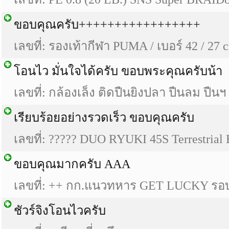
ขอบคุณครับ+++++++++++++++++
เลขที่: รองเท้ากีฬา PUMA / เบอร์ 42 / 27 
โอนไว มั่นใจได้ครับ ขอบพระคุณครับน้า
เลขที่: กล้องเล็ง ติดปืนยิงปลา ปืนลม ปืนฯ
เรียบร้อยอย่างรวดเร็ว ขอบคุณครับ
เลขที่: ????? DUO RYUKI 45S Terrestrial 
ขอบคุณมากครับ AAA
เลขที่: ++ กก.แนวทหาร GET LUCKY รอบเ
ชัวร์จิงโอนไวครับ