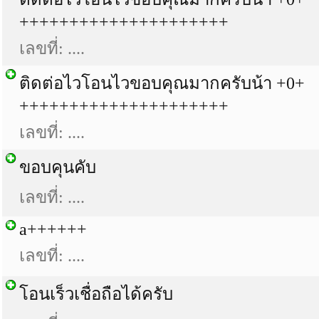
+++++++++++++++++++++
เลขที่: ....
ติดต่อไวโอนไวขอบคุณมากครับน้า +0+
+++++++++++++++++++++
เลขที่: ....
ขอบคุนคับ
เลขที่: ....
a++++++
เลขที่: ....
โอนเร็วเชื่อถือได้ครับ