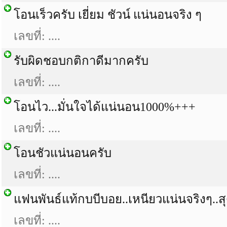
โอนเร็วครับ เยี่ยม ชัวน์ แน่นอนจริง ๆ
เลขที่: ....
รับผิดชอบกติกาดีมากครับ
เลขที่: ....
โอนไว...มั่นใจได้แน่นอน1000%+++
เลขที่: ....
โอนชัวแน่นอนครับ
เลขที่: ....
แฟนพันธ์แท้กบบีบอย..เหนียวแน่นจริงๆ..ส
เลขที่: ....