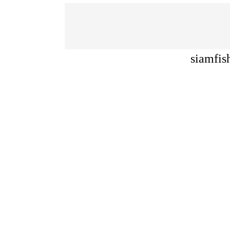
siamfis