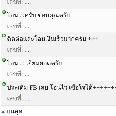
เลขที่: ....
โอนไวครับ ขอบคุณครับ
เลขที่: ....
ติดต่อและโอนเงินเร็วมากครับ +++
เลขที่: ....
โอนไว เยี่ยมยอดครับ
เลขที่: ....
ประเดิม FB เลย โอนไว เชื่อใจได้+++++
เลขที่: ....
บนสุด