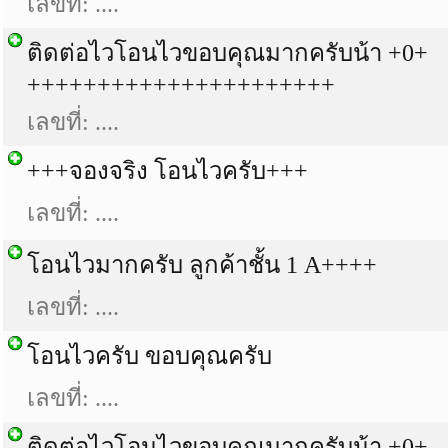
เลขที่: ....
ติดต่อไวโอนไวขอบคุณมากครับน้า +0+
++++++++++++++++++++++
เลขที่: ....
+++จองจริง โอนไวครับ+++
เลขที่: ....
โอนไวมากครับ ลูกค้าชั้น 1 A++++
เลขที่: ....
โอนไวครับ ขอบคุณครับ
เลขที่: ....
ติดต่อไวโอนไวขอบคุณมากครับน้า +0+