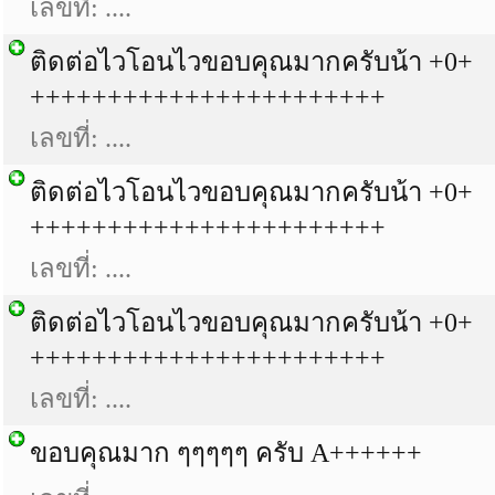
เลขที่: ....
ติดต่อไวโอนไวขอบคุณมากครับน้า +0+
+++++++++++++++++++++++
เลขที่: ....
ติดต่อไวโอนไวขอบคุณมากครับน้า +0+
+++++++++++++++++++++++
เลขที่: ....
ติดต่อไวโอนไวขอบคุณมากครับน้า +0+
+++++++++++++++++++++++
เลขที่: ....
ขอบคุณมาก ๆๆๆๆๆ ครับ A++++++