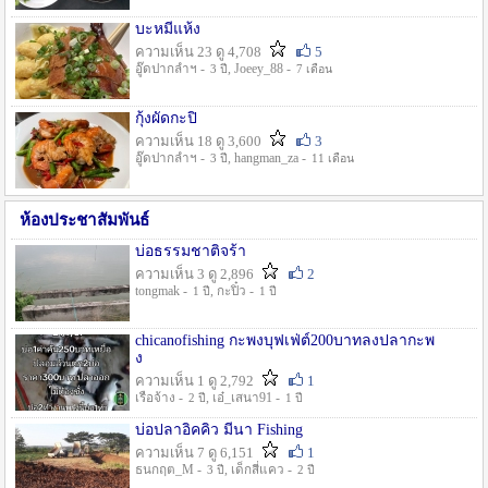
บะหมี่แห้ง
ความเห็น 23 ดู 4,708
5
อู๊ดปากลำฯ -
, Joeey_88 -
3 ปี
7 เดือน
กุ้งผัดกะปิ
ความเห็น 18 ดู 3,600
3
อู๊ดปากลำฯ -
, hangman_za -
3 ปี
11 เดือน
ห้องประชาสัมพันธ์
บ่อธรรมชาติจร้า
ความเห็น 3 ดู 2,896
2
tongmak -
, กะปิ๋ว -
1 ปี
1 ปี
chicanofishing กะพงบุฟเฟ่ต์200บาทลงปลากะพ
ง
ความเห็น 1 ดู 2,792
1
เรือจ้าง -
, เอ๋_เสนา91 -
2 ปี
1 ปี
บ่อปลาอิคคิว มีนา Fishing
ความเห็น 7 ดู 6,151
1
ธนกฤต_M -
, เด็กสี่แคว -
3 ปี
2 ปี