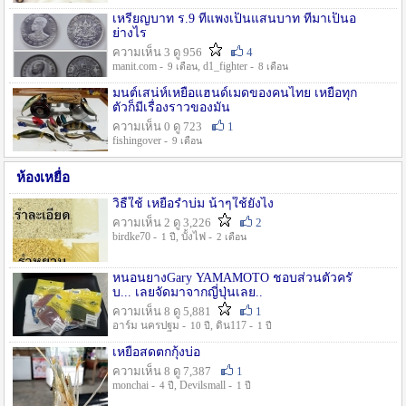
เหรียญบาท ร.9 ที่แพงเป็นแสนบาท ที่มาเป็นอ
ย่างไร
ความเห็น 3 ดู 956
4
manit.com -
, d1_fighter -
9 เดือน
8 เดือน
มนต์เสน่ห์เหยื่อแฮนด์เมดของคนไทย เหยื่อทุก
ตัวก็มีเรื่องราวของมัน
ความเห็น 0 ดู 723
1
fishingover -
9 เดือน
ห้องเหยื่อ
วิธืใช้ เหยื่อรำบ่ม น้าๆใช้ยังไง
ความเห็น 2 ดู 3,226
2
birdke70 -
, บั้งไฟ -
1 ปี
2 เดือน
หนอนยางGary YAMAMOTO ชอบส่วนตัวครั
บ... เลยจัดมาจากญี่ปุ่นเลย..
ความเห็น 8 ดู 5,881
1
อาร์ม นครปฐม -
, ดิน117 -
10 ปี
1 ปี
เหยื่อสดตกกุ้งบ่อ
ความเห็น 8 ดู 7,387
1
monchai -
, Devilsmall -
4 ปี
1 ปี