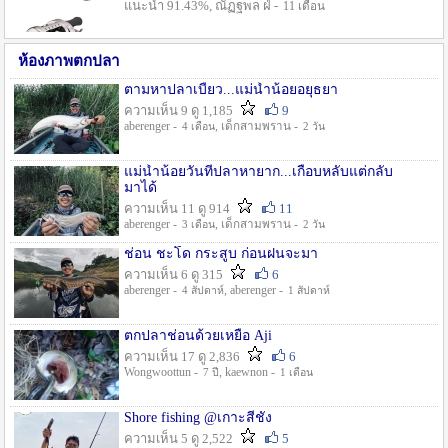
แนะนำ 91.43%, ณัฏฐพล ฝ่ -
11 เดือน
ห้องภาพตกปลา
ตามหาปลาเบี้ยว...แม่น้ำน้อยอยุธยา
ความเห็น 9 ดู 1,185
9
aberenger -
, เด็กสามพราน -
4 เดือน
2 วัน
แม่น้ำน้อยวันที่ปลาหายาก...เกือบหลับแต่กลับ
มาได้
ความเห็น 11 ดู 914
11
aberenger -
, เด็กสามพราน -
3 เดือน
2 วัน
ช่อน ชะโด กระสูบ ก่อนฝนจะมา
ความเห็น 6 ดู 315
6
aberenger -
, aberenger -
4 สัปดาห์
1 สัปดาห์
ตกปลาช่อนด้วยเหยื่อ Aji
ความเห็น 17 ดู 2,836
6
Wongwoottun -
, kaewnon -
7 ปี
1 เดือน
Shore fishing @เกาะสีชัง
ความเห็น 5 ดู 2,522
5