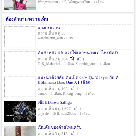
Wongwoottun -
, WongwootTun -
5 ปี
1 เดือน
ห้องคำถาม/ความเห็น
แก่งกระจาน
ความเห็น 0 ดู 58
wanchalerm_wan -
6 วัน
คันชิงหลิว 4.5 ควรใช้เลาขนาดเท่าไหร่ดีครับ
ความเห็น 2 ดู 304
1
TuK_Mahachai -
, Superbiggame -
2 เดือน
1 เดือน
แนะนำด้วยคับ คันเบ็ด O2+ รุ่น Valkyrieกับ คั
นShimano Bass One XT เลือก
ความเห็น 1 ดู 193
1
bamoo -
, Khong_beng -
1 เดือน
1 เดือน
เซียนDaiwa Saltiga
ความเห็น 6 ดู 1,627
1
physale -
, kom2005s -
10 ปี
1 เดือน
เป็นคันของค่ายไหนครับ
ความเห็น 3 ดู 318
1