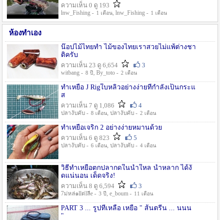
ความเห็น 0 ดู 193
lnw_Fishing -
, lnw_Fishing -
1 เดือน
1 เดือน
ห้องทำเอง
น๊อปไม้ไทยทำ ไม้ของไทยเราสวยไม่แพ้ต่างชา
ติครับ
ความเห็น 23 ดู 6,654
3
witbang -
, By_toto -
8 ปี
2 เดือน
ทำเหยื่อ J Rigใบหลิวอย่างง่ายที่กำลังเป็นกระแ
ส
ความเห็น 7 ดู 1,086
4
ปลางับคับ -
, ปลางับคับ -
8 เดือน
2 เดือน
ทำเหยื่อเจริก 2 อย่างง่ายหมานด้วย
ความเห็น 6 ดู 823
5
ปลางับคับ -
, ปลางับคับ -
6 เดือน
4 เดือน
วิธีทำเหยื่อตกปลากดในน้ำใหล น้ำหลาก ได้งั
ดแน่นอน เด็ดจริง!
ความเห็น 8 ดู 6,594
3
7ม่หล่๑llต่lลีe -
, e_boum -
3 ปี
11 เดือน
PART 3 ... รูปที่เหลือ เหยื่อ " ส้นตรีน ... นนน
"