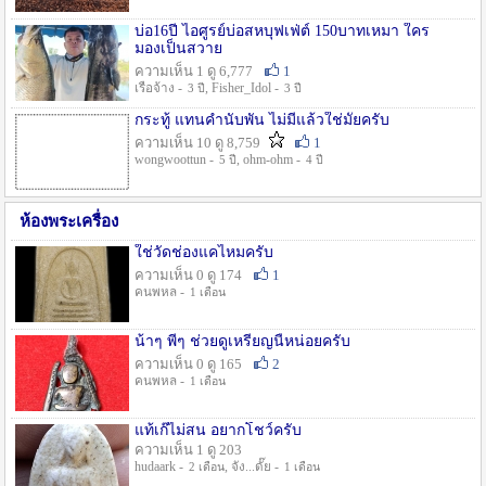
บ่อ16ปี ไอศูรย์บ่อสหบุฟเฟ่ต์ 150บาทเหมา ใคร
มองเป็นสวาย
ความเห็น 1 ดู 6,777
1
เรือจ้าง -
, Fisher_Idol -
3 ปี
3 ปี
กระทู้ แทนคำนับพัน ไม่มีแล้วใช่มั๊ยครับ
ความเห็น 10 ดู 8,759
1
wongwoottun -
, ohm-ohm -
5 ปี
4 ปี
ห้องพระเครื่อง
ใช่วัดช่องแคไหมครับ
ความเห็น 0 ดู 174
1
คนพหล -
1 เดือน
น้าๆ พี่ๆ ช่วยดูเหรียญนี้หน่อยครับ
ความเห็น 0 ดู 165
2
คนพหล -
1 เดือน
แท้เก๊ไม่สน อยากโชว์ครับ
ความเห็น 1 ดู 203
hudaark -
, จัง...ดั๊ย -
2 เดือน
1 เดือน