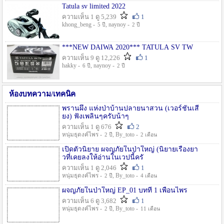
Tatula sv limited 2022
ความเห็น 1 ดู 5,239
1
khong_beng -
, naynoy -
5 ปี
2 ปี
***NEW DAIWA 2020*** TATULA SV TW
ความเห็น 9 ดู 12,226
1
hakky -
, naynoy -
6 ปี
2 ปี
ห้องบทความ/เทคนิค
พรานผึ้ง แห่งป่าบ้านปลายนาสวน (เวอร์ชั่นเสี
ยง) ฟังเพลินๆครับน้าๆ
ความเห็น 1 ดู 676
2
หนุ่มธุดงค์ไพร -
, By_toto -
2 ปี
2 เดือน
เปิดตัวนิยาย ผจญภัยในป่าใหญ่ (นิยายเรื่องยา
วที่เคยลงให้อ่านในเวปนี้ครั
ความเห็น 1 ดู 2,046
1
หนุ่มธุดงค์ไพร -
, By_toto -
2 ปี
4 เดือน
ผจญภัยในป่าใหญ่ EP_01 บทที่ 1 เพื่อนไพร
ความเห็น 6 ดู 3,682
1
หนุ่มธุดงค์ไพร -
, By_toto -
2 ปี
11 เดือน