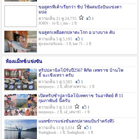
ขอสูตรที่เค้าเรียกว่า ชิป ใช้ผสมปังปั่นแข่งตา
มบ่อ
ความเห็น 21 ดู 24,755
1
JORN -
, i_tim -
16 ปี
2 ปี
ขอสูตรเหยื่อตกปลาตะโกก อ.บางบาล คับ
ความเห็น 5 ดู 5,195
1
ตู่แฮงเกอร์แมน -
, kae 71 -
3 ปี
2 ปี
ห้องแม็ทช์/แข่งขัน
ทริปปลานิลโบ้รับปี2567 พิกัด เทพราช บ้านโพ
ธิ์ ฉะเชิงเทรา ครับ
ความเห็น 1 ดู 3,585
1
meepooya -
, เด็กสามพราน -
2 ปี
1 ปี
เปิดทริปซ้ำปลานิลโบ้เทพราช วันอาทิตย์ ที่ 11
กุมภาพันธ์ นี้ครับ
ความเห็น 1 ดู 3,118
1
meepooya -
, เอ๋_เสนา91 -
2 ปี
1 ปี
แมทช์การแข่งขั้นตกปลาคนปั้นรำครั้งที่5
ความเห็น 13 ดู 3,034
1
Tonbighook -
, Tonbighook -
1 ปี
1 ปี