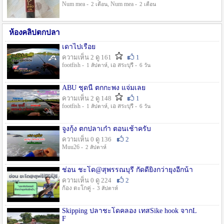
Num mea -
, Num mea -
2 เดือน
2 เดือน
ห้องคลิปตกปลา
เดาไปเรื่อย
ความเห็น 2 ดู 161
1
footfish -
, เอ สระบุรี -
1 สัปดาห์
6 วัน
ABU ชุดนี้ ตกกะพง แจ่มเลย
ความเห็น 2 ดู 148
1
footfish -
, เอ สระบุรี -
1 สัปดาห์
6 วัน
จูงกุ้ง ตกปลาเก๋า ตอนเช้าครับ
ความเห็น 0 ดู 136
2
Muu26 -
2 สัปดาห์
ช่อน ชะโด@สุพรรณบุรี กัดดียิ่งกว่ายุงอีกน้า
ความเห็น 0 ดู 224
2
ก้อง ตะโกคู่ -
3 สัปดาห์
Skipping ปลาชะโดคลอง เทสSike hook จากL
F