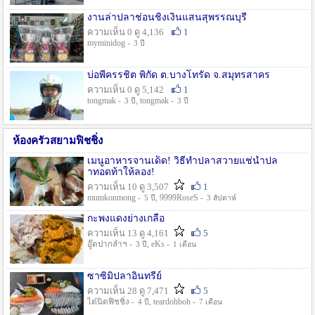
งานล่าปลาช่อนชิงเงินแสนสุพรรณบุรี
ความเห็น 0 ดู 4,136
1
myminidog -
3 ปี
บ่อพี่ครรชิต พิกัด ต.บางโทรัด จ.สมุทรสาคร
ความเห็น 0 ดู 5,142
1
tongmak -
, tongmak -
3 ปี
3 ปี
ห้องครัวสยามฟิชชิ่ง
เมนูอาหารจานเด็ด! วิธีทำปลาสวายแช่น้ำปล
าทอดท้าให้ลอง!
ความเห็น 10 ดู 3,507
1
mumkonmong -
, 9999RoseS -
5 ปี
3 สัปดาห์
กะพงแดงย่างเกลือ
ความเห็น 13 ดู 4,161
5
อู๊ดปากลำฯ -
, eKs -
3 ปี
1 เดือน
ซาซิมิปลาอินทรีย์
ความเห็น 28 ดู 7,471
5
ไต๋นิตฟิชชิ่ง -
, teardohboh -
4 ปี
7 เดือน