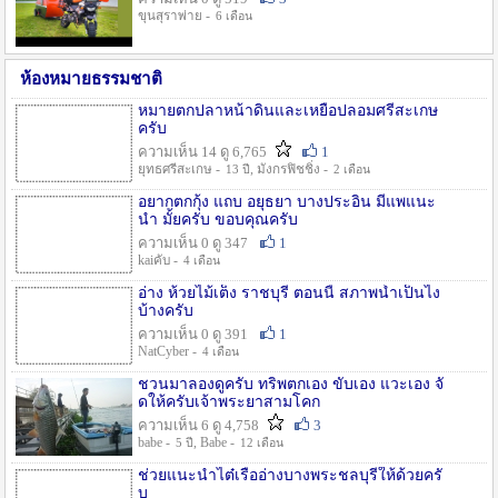
ขุนสุราพ่าย -
6 เดือน
ห้องหมายธรรมชาติ
หมายตกปลาหน้าดินและเหยื่อปลอมศรีสะเกษ
ครับ
ความเห็น 14 ดู 6,765
1
ยุทธศรีสะเกษ -
, มังกรฟิชชิ่ง -
13 ปี
2 เดือน
อยากตกกุ้ง แถบ อยุธยา บางประอิน มีแพแนะ
นำ มั้ยครับ ขอบคุณครับ
ความเห็น 0 ดู 347
1
kaiคับ -
4 เดือน
อ่าง ห้วยไม้เต็ง ราชบุรี ตอนนี้ สภาพน้ำเป็นไง
บ้างครับ
ความเห็น 0 ดู 391
1
NatCyber -
4 เดือน
ชวนมาลองดูครับ ทริพตกเอง ขับเอง แวะเอง จั
ดให้ครับเจ้าพระยาสามโคก
ความเห็น 6 ดู 4,758
3
babe -
, Babe -
5 ปี
12 เดือน
ช่วยแนะนำไต๋เรืออ่างบางพระชลบุรีให้ด้วยครั
บ