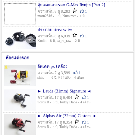
คุ้ยแคะแกะรอก G-Max Ryujin [Part.2]
ความเห็น 8 ดู 8,283
1
morn2516 -
, Num mea -
9 ปี
1 ปี
ประกอบ steez sv tw
ความเห็น 8 ดู 6,939
1
Kodin -
, sa_ra_raw -
8 ปี
2 ปี
ห้องแต่งรอก
อัพเดท px เหลือง
ความเห็น 7 ดู 3,599
1
shito--- -
, พราน05 -
6 ปี
4 เดือน
► Lauda (31mm) Signature ◄
ความเห็น 17 ดู 6,404
1
Soros R -
, Toddy Dada -
8 ปี
4 เดือน
► Alphas Air (32mm) Custom ◄
ความเห็น 17 ดู 8,354
1
Soros R -
, Toddy Dada -
8 ปี
4 เดือน