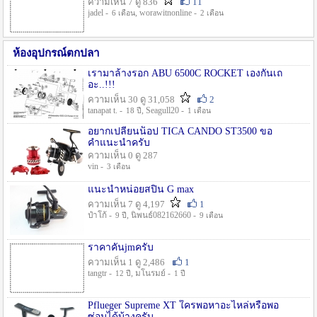
ความเห็น 7 ดู 836
11
jadel -
, worawitnonline -
6 เดือน
2 เดือน
ห้องอุปกรณ์ตกปลา
เรามาล้างรอก ABU 6500C ROCKET เองกันเถ
อะ..!!!
ความเห็น 30 ดู 31,058
2
tanapat t. -
, Seagull20 -
18 ปี
1 เดือน
อยากเปลี่ยนน็อป TICA CANDO ST3500 ขอ
คำแนะนำครับ
ความเห็น 0 ดู 287
vin -
3 เดือน
แนะนำหน่อยสปิน G max
ความเห็น 7 ดู 4,197
1
ป๋าโก้ -
, นิพนธ์082162660 -
9 ปี
9 เดือน
ราคาคันjmครับ
ความเห็น 1 ดู 2,486
1
tangtr -
, มโนรมย์ -
12 ปี
1 ปี
Pflueger Supreme XT ใครพอหาอะไหล่หรือพอ
ซ่อมได้บ้างครับ