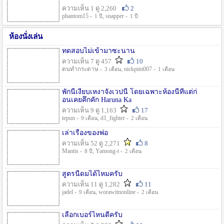
ความเห็น 1 ดู 2,260
2
phantom15 -
, snapper -
1 ปี
1 ปี
ห้องนั่งเล่น
ทดสอบไม่เข้ามาซะนาน
ความเห็น 7 ดู 457
10
ตนทำกระดาษ -
, nickpim007 -
3 เดือน
1 เดือน
พักนี้เงียบเหงาจังเวปนี้ โดยเฉพาะห้องนี้ที่แต่ก่
อนเคยคึกคัก Haruna Ka
ความเห็น 9 ดู 1,163
17
tepun -
, d1_fighter -
9 เดือน
2 เดือน
เล่าเรื่องของพ่อ
ความเห็น 52 ดู 2,271
8
Mantis -
, Yamong-t -
8 ปี
2 เดือน
สูตรนี้ดมได้ไหมครับ
ความเห็น 11 ดู 1,282
11
jadel -
, worawitnonline -
9 เดือน
2 เดือน
เลือกเบอร์ไหนดีครับ