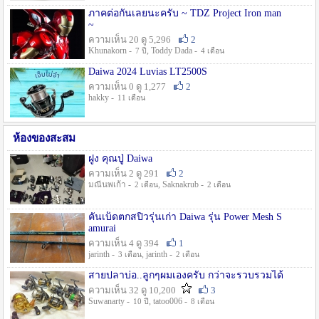
ภาคต่อกันเลยนะครับ ~ TDZ Project Iron man
~
ความเห็น 20 ดู 5,296
2
Khunakorn -
, Toddy Dada -
7 ปี
4 เดือน
Daiwa 2024 Luvias LT2500S
ความเห็น 0 ดู 1,277
2
hakky -
11 เดือน
ห้องของสะสม
ฝูง คุณปู่ Daiwa
ความเห็น 2 ดู 291
2
มณีนพเก้า -
, Saknakrub -
2 เดือน
2 เดือน
คันเบ็ดตกสปิ๋วรุ่นเก่า Daiwa รุ่น Power Mesh S
amurai
ความเห็น 4 ดู 394
1
jarinth -
, jarinth -
3 เดือน
2 เดือน
สายปลาบ่อ..ลูกๆผมเองครับ กว่าจะรวบรวมได้
ความเห็น 32 ดู 10,200
3
Suwanarty -
, tatoo006 -
10 ปี
8 เดือน