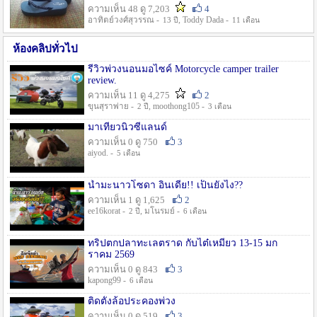
ความเห็น 48 ดู 7,203
4
อาทิตย์วงศ์สุวรรณ -
, Toddy Dada -
13 ปี
11 เดือน
ห้องคลิปทั่วไป
รีวิวพ่วงนอนมอไซค์ Motorcycle camper trailer
review.
ความเห็น 11 ดู 4,275
2
ขุนสุราพ่าย -
, moothong105 -
2 ปี
3 เดือน
มาเที่ยวนิวซีแลนด์
ความเห็น 0 ดู 750
3
aiyod. -
5 เดือน
น้ำมะนาวโซดา อินเดีย!! เป็นยังไง??
ความเห็น 1 ดู 1,625
2
ee16korat -
, มโนรมย์ -
2 ปี
6 เดือน
ทริปตกปลาทะเลตราด กับไต๋เหมี่ยว 13-15 มก
ราคม 2569
ความเห็น 0 ดู 843
3
kapong99 -
6 เดือน
ติดตั้งล้อประคองพ่วง
ความเห็น 0 ดู 519
3