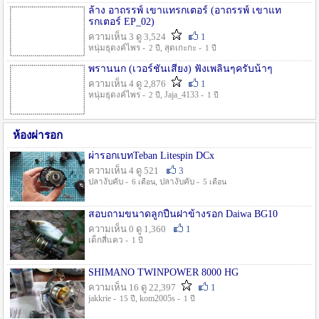
ล้าง อาถรรพ์ เขาแทรกเตอร์ (อาถรรพ์ เขาแท
รกเตอร์ EP_02)
ความเห็น 3 ดู 3,524
1
หนุ่มธุดงค์ไพร -
, สุดเกะกะ -
2 ปี
1 ปี
พรานนก (เวอร์ชั่นเสียง) ฟังเพลินๆครับน้าๆ
ความเห็น 4 ดู 2,876
1
หนุ่มธุดงค์ไพร -
, Jaja_4133 -
2 ปี
1 ปี
ห้องผ่ารอก
ผ่ารอกเบทTeban Litespin DCx
ความเห็น 4 ดู 521
3
ปลางับคับ -
, ปลางับคับ -
6 เดือน
5 เดือน
สอบถามขนาดลูกปืนฝาข้างรอก Daiwa BG10
ความเห็น 0 ดู 1,360
1
เด็กสี่แคว -
1 ปี
SHIMANO TWINPOWER 8000 HG
ความเห็น 16 ดู 22,397
1
jakkrie -
, kom2005s -
15 ปี
1 ปี