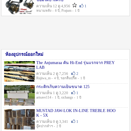
ความเห็น 12 ดู 4,956
1
หนามหลัง -
, Prajum -
8 ปี
1 ปี
ห้องอุปกรณ์ออกใหม่
The Anjumaraa คัน Hi-End รุ่นแรกจาก PREY
LAB
ความเห็น 2 ดู 7,256
2
Rujiwa_m -
, รอกลื่นปรื๊ด -
4 ปี
1 ปี
กระติกเก็บความเย็นขนาด 125
ความเห็น 1 ดู 3,220
1
artsave114 -
, sichangs -
1 ปี
1 ปี
MUSTAD JAW-LOK IN-LINE TREBLE HOO
K - 5X
ความเห็น 0 ดู 3,341
1
อู๊ดปากลำฯ -
2 ปี