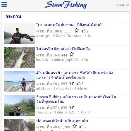
8 ส.ค. 69
กระดาน
"เขาแหลมวันฝนขาด...ก็ยังพอได้มันส์"
ความเห็น 108 ดู 1,111
2
aberenger -
, Tom korat -
2 สัปดาห์
3 วัน
ไมโครจิ้ก ติดกล่องไว้ไม่ผิดหวัง
ความเห็น 16 ดู 444
boonsak -
, pop1013 -
2 สัปดาห์
4 วัน
4lb มหัศจรรย์ : แสมสาร ชื่อนี้ยังมีมนตร์ขลัง
และการจับคันเบ็ดครั้งแรกข
ความเห็น 28 ดู 995
5
iplucklure -
, A21 -
1 เดือน
1 สัปดาห์
Stream Fishing แล้วเราจะกลับมาพบกันใหม่ใน
วันที่ทุกคนพร้อม
ความเห็น 57 ดู 638
Phonpicha -
, A21 -
2 สัปดาห์
1 สัปดาห์
ปลากดแม่น้ำน่านกินดุมากคับ
ความเห็น 48 ดู 1,289
2