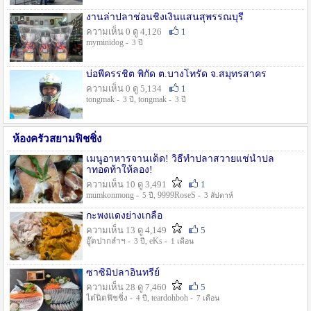
งานล่าปลาช่อนชิงเงินแสนสุพรรณบุรี
ความเห็น 0 ดู 4,126
1
myminidog -
3 ปี
บ่อพี่ครรชิต พิกัด ต.บางโทรัด จ.สมุทรสาคร
ความเห็น 0 ดู 5,134
1
tongmak -
, tongmak -
3 ปี
3 ปี
ห้องครัวสยามฟิชชิ่ง
เมนูอาหารจานเด็ด! วิธีทำปลาสวายแช่น้ำปล
าทอดท้าให้ลอง!
ความเห็น 10 ดู 3,491
1
mumkonmong -
, 9999RoseS -
5 ปี
3 สัปดาห์
กะพงแดงย่างเกลือ
ความเห็น 13 ดู 4,149
5
อู๊ดปากลำฯ -
, eKs -
3 ปี
1 เดือน
ซาซิมิปลาอินทรีย์
ความเห็น 28 ดู 7,460
5
ไต๋นิตฟิชชิ่ง -
, teardohboh -
4 ปี
7 เดือน