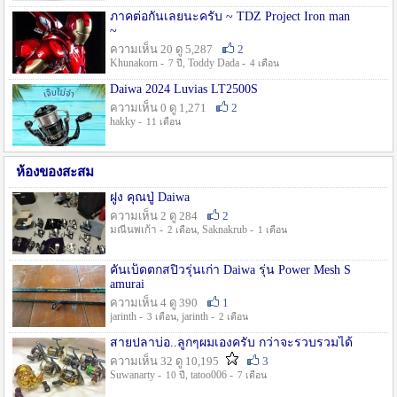
ภาคต่อกันเลยนะครับ ~ TDZ Project Iron man
~
ความเห็น 20 ดู 5,287
2
Khunakorn -
, Toddy Dada -
7 ปี
4 เดือน
Daiwa 2024 Luvias LT2500S
ความเห็น 0 ดู 1,271
2
hakky -
11 เดือน
ห้องของสะสม
ฝูง คุณปู่ Daiwa
ความเห็น 2 ดู 284
2
มณีนพเก้า -
, Saknakrub -
2 เดือน
1 เดือน
คันเบ็ดตกสปิ๋วรุ่นเก่า Daiwa รุ่น Power Mesh S
amurai
ความเห็น 4 ดู 390
1
jarinth -
, jarinth -
3 เดือน
2 เดือน
สายปลาบ่อ..ลูกๆผมเองครับ กว่าจะรวบรวมได้
ความเห็น 32 ดู 10,195
3
Suwanarty -
, tatoo006 -
10 ปี
7 เดือน