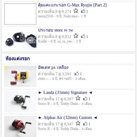
คุ้ยแคะแกะรอก G-Max Ryujin [Part.2]
ความเห็น 8 ดู 8,274
1
morn2516 -
, Num mea -
9 ปี
1 ปี
ประกอบ steez sv tw
ความเห็น 8 ดู 6,932
1
Kodin -
, sa_ra_raw -
8 ปี
2 ปี
ห้องแต่งรอก
อัพเดท px เหลือง
ความเห็น 7 ดู 3,591
1
shito--- -
, พราน05 -
6 ปี
3 เดือน
► Lauda (31mm) Signature ◄
ความเห็น 17 ดู 6,397
1
Soros R -
, Toddy Dada -
8 ปี
4 เดือน
► Alphas Air (32mm) Custom ◄
ความเห็น 17 ดู 8,347
1
Soros R -
, Toddy Dada -
8 ปี
4 เดือน