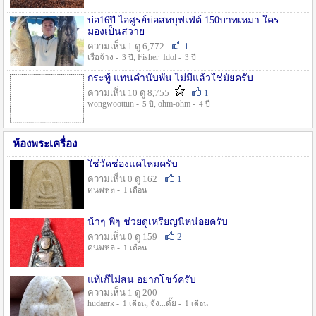
บ่อ16ปี ไอศูรย์บ่อสหบุฟเฟ่ต์ 150บาทเหมา ใคร
มองเป็นสวาย
ความเห็น 1 ดู 6,772
1
เรือจ้าง -
, Fisher_Idol -
3 ปี
3 ปี
กระทู้ แทนคำนับพัน ไม่มีแล้วใช่มั๊ยครับ
ความเห็น 10 ดู 8,755
1
wongwoottun -
, ohm-ohm -
5 ปี
4 ปี
ห้องพระเครื่อง
ใช่วัดช่องแคไหมครับ
ความเห็น 0 ดู 162
1
คนพหล -
1 เดือน
น้าๆ พี่ๆ ช่วยดูเหรียญนี้หน่อยครับ
ความเห็น 0 ดู 159
2
คนพหล -
1 เดือน
แท้เก๊ไม่สน อยากโชว์ครับ
ความเห็น 1 ดู 200
hudaark -
, จัง...ดั๊ย -
1 เดือน
1 เดือน