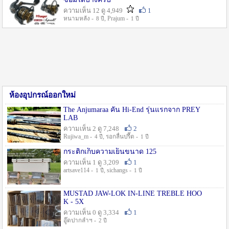
ความเห็น 12 ดู 4,949
1
หนามหลัง -
, Prajum -
8 ปี
1 ปี
ห้องอุปกรณ์ออกใหม่
The Anjumaraa คัน Hi-End รุ่นแรกจาก PREY
LAB
ความเห็น 2 ดู 7,248
2
Rujiwa_m -
, รอกลื่นปรื๊ด -
4 ปี
1 ปี
กระติกเก็บความเย็นขนาด 125
ความเห็น 1 ดู 3,209
1
artsave114 -
, sichangs -
1 ปี
1 ปี
MUSTAD JAW-LOK IN-LINE TREBLE HOO
K - 5X
ความเห็น 0 ดู 3,334
1
อู๊ดปากลำฯ -
2 ปี