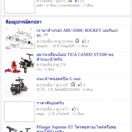
ความเห็น 7 ดู 833
11
jadel -
, worawitnonline -
6 เดือน
2 เดือน
ห้องอุปกรณ์ตกปลา
เรามาล้างรอก ABU 6500C ROCKET เองกันเถ
อะ..!!!
ความเห็น 30 ดู 31,044
2
tanapat t. -
, Seagull20 -
18 ปี
1 เดือน
อยากเปลี่ยนน็อป TICA CANDO ST3500 ขอ
คำแนะนำครับ
ความเห็น 0 ดู 279
vin -
3 เดือน
แนะนำหน่อยสปิน G max
ความเห็น 7 ดู 4,187
1
ป๋าโก้ -
, นิพนธ์082162660 -
9 ปี
8 เดือน
ราคาคันjmครับ
ความเห็น 1 ดู 2,477
1
tangtr -
, มโนรมย์ -
12 ปี
12 เดือน
Pflueger Supreme XT ใครพอหาอะไหล่หรือพอ
ซ่อมได้บ้างครับ