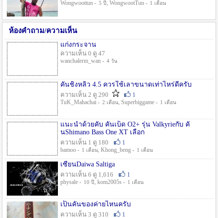
Wongwoottun -
, WongwootTun -
5 ปี
1 เดือน
ห้องคำถาม/ความเห็น
แก่งกระจาน
ความเห็น 0 ดู 47
wanchalerm_wan -
4 วัน
คันชิงหลิว 4.5 ควรใช้เลาขนาดเท่าไหร่ดีครับ
ความเห็น 2 ดู 290
1
TuK_Mahachai -
, Superbiggame -
2 เดือน
1 เดือน
แนะนำด้วยคับ คันเบ็ด O2+ รุ่น Valkyrieกับ คั
นShimano Bass One XT เลือก
ความเห็น 1 ดู 180
1
bamoo -
, Khong_beng -
1 เดือน
1 เดือน
เซียนDaiwa Saltiga
ความเห็น 6 ดู 1,616
1
physale -
, kom2005s -
10 ปี
1 เดือน
เป็นคันของค่ายไหนครับ
ความเห็น 3 ดู 310
1