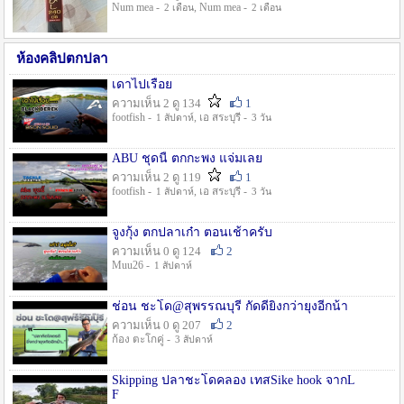
Num mea -
, Num mea -
2 เดือน
2 เดือน
ห้องคลิปตกปลา
เดาไปเรื่อย
ความเห็น 2 ดู 134
1
footfish -
, เอ สระบุรี -
1 สัปดาห์
3 วัน
ABU ชุดนี้ ตกกะพง แจ่มเลย
ความเห็น 2 ดู 119
1
footfish -
, เอ สระบุรี -
1 สัปดาห์
3 วัน
จูงกุ้ง ตกปลาเก๋า ตอนเช้าครับ
ความเห็น 0 ดู 124
2
Muu26 -
1 สัปดาห์
ช่อน ชะโด@สุพรรณบุรี กัดดียิ่งกว่ายุงอีกน้า
ความเห็น 0 ดู 207
2
ก้อง ตะโกคู่ -
3 สัปดาห์
Skipping ปลาชะโดคลอง เทสSike hook จากL
F