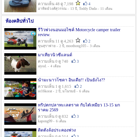
ความเห็น 48 ดู 7,198
4
อาทิตย์วงศ์สุวรรณ -
, Toddy Dada -
13 ปี
11 เดือน
ห้องคลิปทั่วไป
รีวิวพ่วงนอนมอไซค์ Motorcycle camper trailer
review.
ความเห็น 11 ดู 4,263
2
ขุนสุราพ่าย -
, moothong105 -
2 ปี
3 เดือน
มาเที่ยวนิวซีแลนด์
ความเห็น 0 ดู 740
3
aiyod. -
4 เดือน
น้ำมะนาวโซดา อินเดีย!! เป็นยังไง??
ความเห็น 1 ดู 1,615
2
ee16korat -
, มโนรมย์ -
2 ปี
6 เดือน
ทริปตกปลาทะเลตราด กับไต๋เหมี่ยว 13-15 มก
ราคม 2569
ความเห็น 0 ดู 832
3
kapong99 -
6 เดือน
ติดตั้งล้อประคองพ่วง
ความเห็น 0 ดู 514
3