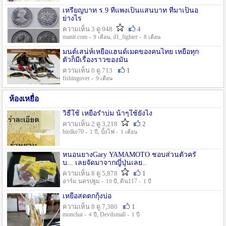
เหรียญบาท ร.9 ที่แพงเป็นแสนบาท ที่มาเป็นอ
ย่างไร
ความเห็น 3 ดู 948
4
manit.com -
, d1_fighter -
9 เดือน
8 เดือน
มนต์เสน่ห์เหยื่อแฮนด์เมดของคนไทย เหยื่อทุก
ตัวก็มีเรื่องราวของมัน
ความเห็น 0 ดู 713
1
fishingover -
9 เดือน
ห้องเหยื่อ
วิธืใช้ เหยื่อรำบ่ม น้าๆใช้ยังไง
ความเห็น 2 ดู 3,218
2
birdke70 -
, บั้งไฟ -
1 ปี
1 เดือน
หนอนยางGary YAMAMOTO ชอบส่วนตัวครั
บ... เลยจัดมาจากญี่ปุ่นเลย..
ความเห็น 8 ดู 5,878
1
อาร์ม นครปฐม -
, ดิน117 -
10 ปี
1 ปี
เหยื่อสดตกกุ้งบ่อ
ความเห็น 8 ดู 7,380
1
monchai -
, Devilsmall -
4 ปี
1 ปี