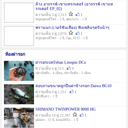
ล้าง อาถรรพ์ เขาแทรกเตอร์ (อาถรรพ์ เขาแท
รกเตอร์ EP_02)
ความเห็น 3 ดู 3,513
1
หนุ่มธุดงค์ไพร -
, สุดเกะกะ -
2 ปี
1 ปี
พรานนก (เวอร์ชั่นเสียง) ฟังเพลินๆครับน้าๆ
ความเห็น 4 ดู 2,870
1
หนุ่มธุดงค์ไพร -
, Jaja_4133 -
2 ปี
1 ปี
ห้องผ่ารอก
ผ่ารอกเบทTeban Litespin DCx
ความเห็น 4 ดู 513
3
ปลางับคับ -
, ปลางับคับ -
6 เดือน
5 เดือน
สอบถามขนาดลูกปืนฝาข้างรอก Daiwa BG10
ความเห็น 0 ดู 1,351
1
เด็กสี่แคว -
1 ปี
SHIMANO TWINPOWER 8000 HG
ความเห็น 16 ดู 22,387
1
jakkrie -
, kom2005s -
15 ปี
1 ปี