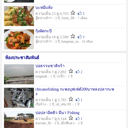
บะหมี่แห้ง
ความเห็น 23 ดู 4,703
5
อู๊ดปากลำฯ -
, Joeey_88 -
3 ปี
7 เดือน
กุ้งผัดกะปิ
ความเห็น 18 ดู 3,590
3
อู๊ดปากลำฯ -
, hangman_za -
3 ปี
10 เดือน
ห้องประชาสัมพันธ์
บ่อธรรมชาติจร้า
ความเห็น 3 ดู 2,892
2
tongmak -
, กะปิ๋ว -
1 ปี
1 ปี
chicanofishing กะพงบุฟเฟ่ต์200บาทลงปลากะพ
ง
ความเห็น 1 ดู 2,785
1
เรือจ้าง -
, เอ๋_เสนา91 -
2 ปี
1 ปี
บ่อปลาอิคคิว มีนา Fishing
ความเห็น 7 ดู 6,144
1
ธนกฤต_M -
, เด็กสี่แคว -
3 ปี
2 ปี