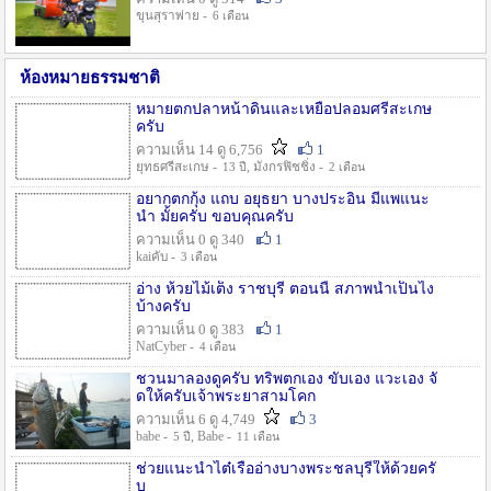
ขุนสุราพ่าย -
6 เดือน
ห้องหมายธรรมชาติ
หมายตกปลาหน้าดินและเหยื่อปลอมศรีสะเกษ
ครับ
ความเห็น 14 ดู 6,756
1
ยุทธศรีสะเกษ -
, มังกรฟิชชิ่ง -
13 ปี
2 เดือน
อยากตกกุ้ง แถบ อยุธยา บางประอิน มีแพแนะ
นำ มั้ยครับ ขอบคุณครับ
ความเห็น 0 ดู 340
1
kaiคับ -
3 เดือน
อ่าง ห้วยไม้เต็ง ราชบุรี ตอนนี้ สภาพน้ำเป็นไง
บ้างครับ
ความเห็น 0 ดู 383
1
NatCyber -
4 เดือน
ชวนมาลองดูครับ ทริพตกเอง ขับเอง แวะเอง จั
ดให้ครับเจ้าพระยาสามโคก
ความเห็น 6 ดู 4,749
3
babe -
, Babe -
5 ปี
11 เดือน
ช่วยแนะนำไต๋เรืออ่างบางพระชลบุรีให้ด้วยครั
บ