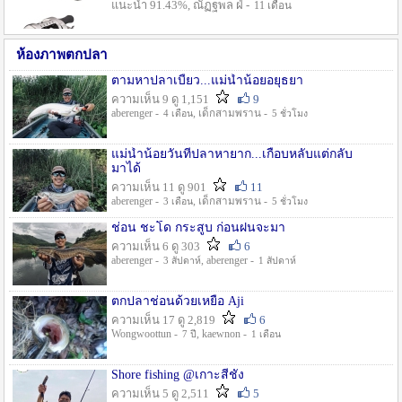
แนะนำ 91.43%, ณัฏฐพล ฝ่ -
11 เดือน
ห้องภาพตกปลา
ตามหาปลาเบี้ยว...แม่น้ำน้อยอยุธยา
ความเห็น 9 ดู 1,151
9
aberenger -
, เด็กสามพราน -
4 เดือน
5 ชั่วโมง
แม่น้ำน้อยวันที่ปลาหายาก...เกือบหลับแต่กลับ
มาได้
ความเห็น 11 ดู 901
11
aberenger -
, เด็กสามพราน -
3 เดือน
5 ชั่วโมง
ช่อน ชะโด กระสูบ ก่อนฝนจะมา
ความเห็น 6 ดู 303
6
aberenger -
, aberenger -
3 สัปดาห์
1 สัปดาห์
ตกปลาช่อนด้วยเหยื่อ Aji
ความเห็น 17 ดู 2,819
6
Wongwoottun -
, kaewnon -
7 ปี
1 เดือน
Shore fishing @เกาะสีชัง
ความเห็น 5 ดู 2,511
5