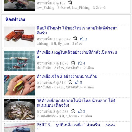
ความเห็น 0 ดู 187
lnw_Fishing -
, lnw_Fishing -
3 สัปดาห์
3 สัปดาห์
ห้องทำเอง
น๊อปไม้ไทยทำ ไม้ของไทยเราสวยไม่แพ้ต่างชา
ติครับ
ความเห็น 23 ดู 6,642
3
witbang -
, By_toto -
8 ปี
2 เดือน
ทำเหยื่อ J Rigใบหลิวอย่างง่ายที่กำลังเป็นกระแ
ส
ความเห็น 7 ดู 1,078
4
ปลางับคับ -
, ปลางับคับ -
8 เดือน
2 เดือน
ทำเหยื่อเจริก 2 อย่างง่ายหมานด้วย
ความเห็น 6 ดู 814
5
ปลางับคับ -
, ปลางับคับ -
6 เดือน
4 เดือน
วิธีทำเหยื่อตกปลากดในน้ำใหล น้ำหลาก ได้งั
ดแน่นอน เด็ดจริง!
ความเห็น 8 ดู 6,583
3
7ม่หล่๑llต่lลีe -
, e_boum -
3 ปี
11 เดือน
PART 3 ... รูปที่เหลือ เหยื่อ " ส้นตรีน ... นนน
"