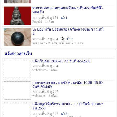
รบกวนสอบถามหน่อยครับเคยเห็นพระพิมพ์นี้ไ
หมครับ
ความเห็น 0 ดู 154
1
Popo01 -
1 เดือน
บะป่อย หรือ ปรอทกรอ เครื่องลางของชาวเหนื
อ
ความเห็น 2 ดู 284
7
manit.com -
, manit.com -
2 เดือน
1 เดือน
แจ้งข่าวสารเว็บ
แจ้งเว็บล่ม 19:08-19:43 วันที่ 4/5/2569
ความเห็น 0 ดู 204
webmaster -
3 เดือน
ผลกระทบจากเวลาเซิร์ฟเวอร์ผิด 10:30 -15:00
วันที่ 30/4/69
ความเห็น 0 ดู 247
webmaster -
3 เดือน
แจ้งหยุดให้บริการ 10:00 - 11:00 วันที่ 30 เมษา
ยน 2569
ความเห็น 2 ดู 347
3