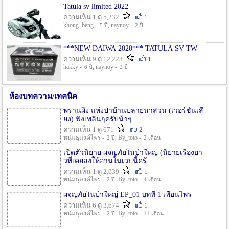
Tatula sv limited 2022
ความเห็น 1 ดู 5,232
1
khong_beng -
, naynoy -
5 ปี
2 ปี
***NEW DAIWA 2020*** TATULA SV TW
ความเห็น 9 ดู 12,223
1
hakky -
, naynoy -
6 ปี
2 ปี
ห้องบทความ/เทคนิค
พรานผึ้ง แห่งป่าบ้านปลายนาสวน (เวอร์ชั่นเสี
ยง) ฟังเพลินๆครับน้าๆ
ความเห็น 1 ดู 671
2
หนุ่มธุดงค์ไพร -
, By_toto -
2 ปี
2 เดือน
เปิดตัวนิยาย ผจญภัยในป่าใหญ่ (นิยายเรื่องยา
วที่เคยลงให้อ่านในเวปนี้ครั
ความเห็น 1 ดู 2,039
1
หนุ่มธุดงค์ไพร -
, By_toto -
2 ปี
4 เดือน
ผจญภัยในป่าใหญ่ EP_01 บทที่ 1 เพื่อนไพร
ความเห็น 6 ดู 3,674
1
หนุ่มธุดงค์ไพร -
, By_toto -
2 ปี
11 เดือน