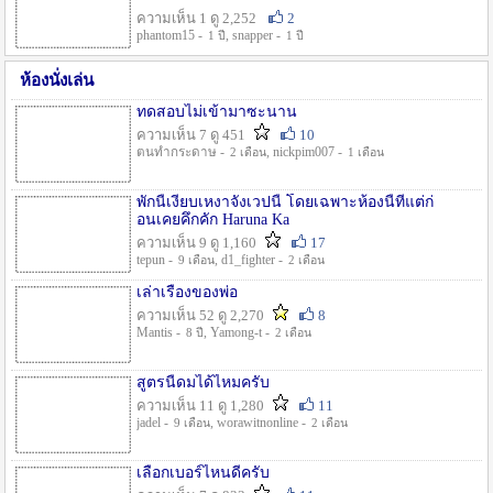
ความเห็น 1 ดู 2,252
2
phantom15 -
, snapper -
1 ปี
1 ปี
ห้องนั่งเล่น
ทดสอบไม่เข้ามาซะนาน
ความเห็น 7 ดู 451
10
ตนทำกระดาษ -
, nickpim007 -
2 เดือน
1 เดือน
พักนี้เงียบเหงาจังเวปนี้ โดยเฉพาะห้องนี้ที่แต่ก่
อนเคยคึกคัก Haruna Ka
ความเห็น 9 ดู 1,160
17
tepun -
, d1_fighter -
9 เดือน
2 เดือน
เล่าเรื่องของพ่อ
ความเห็น 52 ดู 2,270
8
Mantis -
, Yamong-t -
8 ปี
2 เดือน
สูตรนี้ดมได้ไหมครับ
ความเห็น 11 ดู 1,280
11
jadel -
, worawitnonline -
9 เดือน
2 เดือน
เลือกเบอร์ไหนดีครับ