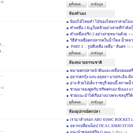
+9
ดูทั้งหมด...
ส่งข้อมูล
ห้องทำเอง
น๊อปไม้ไทยทำ ไม้ของไทยเราสวยไม่แพ้ต
ทำเหยื่อ J Rigใบหลิวอย่างง่ายที่กำลังเป
ทำเหยื่อเจริก 2 อย่างง่ายหมานด้วย
4 เ
วิธีทำเหยื่อตกปลากดในน้ำใหล น้ำหลา
าห์
+2
PART 3 ... รูปที่เหลือ เหยื่อ " ส้นตร
11 
F
3 สัปดาห์
ดูทั้งหมด...
ส่งข้อมูล
ห้องหมายธรรมชาติ
หมายตกปลาหน้าดินและเหยื่อปลอมศรีสะเ
3 เดือน
+2
อยากตกกุ้ง แถบ อยุธยา บางประอิน มีแ
อ่าง ห้วยไม้เต็ง ราชบุรี ตอนนี้ สภาพน้ำ
+2
ชวนมาลองดูครับ ทริพตกเอง ขับเอง แวะ
6 เดือน
+3
ช่วยแนะนำไต๋เรืออ่างบางพระชลบุรีให้
ดูทั้งหมด...
ส่งข้อมูล
ห้องอุปกรณ์ตกปลา
เรามาล้างรอก ABU 6500C ROCKET เอง
อยากเปลี่ยนน็อป TICA CANDO ST3500 ข
+17
แนะนำหน่อยสปิน G max
8 เดือน
+1