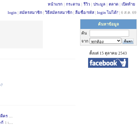
หน้าแรก
|
กระดาน
|
รีวิว
|
ประมูล
|
ตลาด
|
เปิดท้าย
login
|
สมัครสมาชิก
|
วิธีสมัครสมาชิก
|
ลืมชื่อ/รหัส
|
login ไม่ได้?
|
6 ส.ค. 69
ค้นหาข้อมูล
ค้น
จาก
ตั้งแต่ 15 ตุลาคม 2543
+7
่ดีคร
4 สัปดาห์
+1
กั
1 เดือน
+1