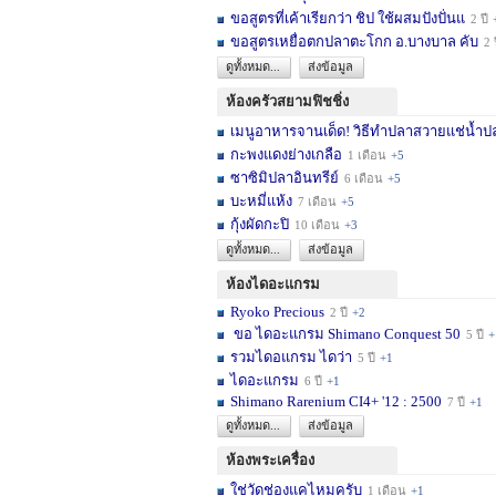
ขอสูตรที่เค้าเรียกว่า ชิป ใช้ผสมปังปั่นแ
2 ปี
ขอสูตรเหยื่อตกปลาตะโกก อ.บางบาล คับ
2 
ดูทั้งหมด...
ส่งข้อมูล
ห้องครัวสยามฟิชชิ่ง
เมนูอาหารจานเด็ด! วิธีทำปลาสวายแช่น้ำปล
กะพงแดงย่างเกลือ
1 เดือน
+5
ซาซิมิปลาอินทรีย์
6 เดือน
+5
บะหมี่แห้ง
7 เดือน
+5
กุ้งผัดกะปิ
10 เดือน
+3
ดูทั้งหมด...
ส่งข้อมูล
ห้องไดอะแกรม
Ryoko Precious
2 ปี
+2
ขอ ไดอะแกรม Shimano Conquest 50
5 ปี
+
รวมไดอแกรม ไดว่า
5 ปี
+1
ไดอะแกรม
6 ปี
+1
Shimano Rarenium CI4+ '12 : 2500
7 ปี
+1
ดูทั้งหมด...
ส่งข้อมูล
ห้องพระเครื่อง
ใช่วัดช่องแคไหมครับ
1 เดือน
+1