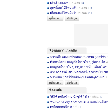
เล่าเรื่องของพ่อ
2 เดือน
+8
สูตรนี้ดมได้ไหมครับ
2 เดือน
+11
เลือกเบอร์ไหนดีครับ
2 เดือน
+11
ดูทั้งหมด...
ส่งข้อมูล
ห้องบทความ/เทคนิค
พรานผึ้ง แห่งป่าบ้านปลายนาสวน (เวอร์ชั่น
2 
เปิดตัวนิยาย ผจญภัยในป่าใหญ่ (นิยายเรื่อ
4 เดื
ผจญภัยในป่าใหญ่ EP_01 บทที่ 1 เพื่อนไพร
1
ล้าง อาถรรพ์ เขาแทรกเตอร์ (อาถรรพ์ เขาแ
พรานนก (เวอร์ชั่นเสียง) ฟังเพลินๆครับน้า
1 ปี
ดูทั้งหมด...
ส่งข้อมูล
ห้องเหยื่อ
วิธืใช้ เหยื่อรำบ่ม น้าๆใช้ยังไง
1 เดือน
+2
หนอนยางGary YAMAMOTO ชอบส่วนตัวครับ... 
เหยื่อสดตกกุ้งบ่อ
1 ปี
+1