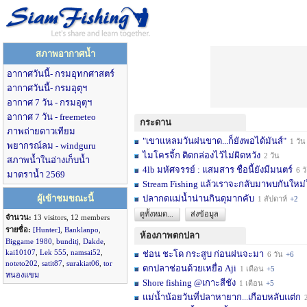
สภาพอากาศน้ำ
อากาศวันนี้- กรมอุทกศาสตร์
อากาศวันนี้- กรมอุตุฯ
อากาศ 7 วัน - กรมอุตุฯ
อากาศ 7 วัน - freemeteo
กระดาน
ภาพถ่ายดาวเทียม
"เขาแหลมวันฝนขาด...ก็ยังพอได้มันส์"
1 วัน
พยากรณ์ลม - windguru
ไมโครจิ้ก ติดกล่องไว้ไม่ผิดหวัง
2 วัน
สภาพน้ำในอ่างเก็บน้ำ
4lb มหัศจรรย์ : แสมสาร ชื่อนี้ยังมีมนตร์
6 วัน
มาตราน้ำ 2569
Stream Fishing แล้วเราจะกลับมาพบกันใหม่
ผู้เข้าชมขณะนี้
ปลากดแม่น้ำน่านกินดุมากคับ
1 สัปดาห์
+2
ดูทั้งหมด...
ส่งข้อมูล
จำนวน:
13 visitors, 12 members
รายชื่อ:
[Hunter]
,
Banklanpo
,
ห้องภาพตกปลา
Biggame 1980
,
bunditj
,
Dakde
,
kai10107
,
Lek 555
,
namsai52
,
ช่อน ชะโด กระสูบ ก่อนฝนจะมา
6 วัน
+6
noteto202
,
satit87
,
surakiat06
,
tor
ตกปลาช่อนด้วยเหยื่อ Aji
1 เดือน
+5
หนองแขม
Shore fishing @เกาะสีชัง
1 เดือน
+5
แม่น้ำน้อยวันที่ปลาหายาก...เกือบหลับแต่ก
2 เ