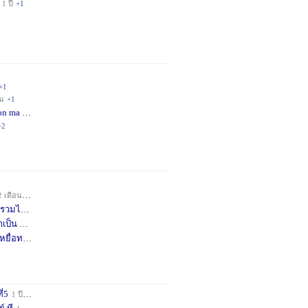
1 ปี
+1
+1
อน
+1
on ma
4 เดือน
+2
+2
2 เดือน
+1
วมได้
7 เดือน
+3
าเป็น
8 เดือน
+4
หยื่อท
9 เดือน
+1
ี่5
1 ปี
+1