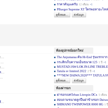
ราคาคันjmครับ
12 เดือน
+1
Pflueger Supreme XT ใครพอหาอะไหล่ห
ดูทั้งหมด...
ส่งข้อมูล
ห้องอุปกรณ์ออกใหม่
The Anjumaraa คัน Hi-End รุ่นแรกจาก
เดือน
+2
กระติกเก็บความเย็นขนาด 125
อน
+1
1 ปี
+1
MUSTAD JAW-LOK IN-LINE TREBLE HOOK
1 เดือน
+1
Tatula sv limited 2022
2 ปี
+1
ท
1 ปี
+1
***NEW DAIWA 2020*** TATULA S
+1
ดูทั้งหมด...
ส่งข้อมูล
ห้องผ่ารอก
ผ่ารอกเบทTeban Litespin DCx
5 เดือน
สอบถามขนาดลูกปืนฝาข้างรอก Daiwa
เ
1 ปี
+1
SHIMANO TWINPOWER 8000 HG
1 ป