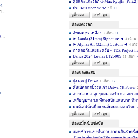
คุ้ยแคะแกะรอก G-Max Ryujin [Part.2]
+1
ประกอบ steez sv tw
2 ปี
+1
ปี
+1
ดูทั้งหมด...
ส่งข้อมูล
ห้องแต่งรอก
อัพเดท px เหลือง
3 เดือน
+1
า
3 สัปดาห์
+1
► Lauda (31mm) Signature ◄
4 เดือน
► Alphas Air (32mm) Custom ◄
4 เดื
ภาคต่อกันเลยนะครับ ~ TDZ Project Ir
Daiwa 2024 Luvias LT2500S
11 เดือน
ดูทั้งหมด...
ส่งข้อมูล
ห้องของสะสม
ฝูง คุณปู่ Daiwa
1 เดือน
+2
คันเบ็ดตกสปิ๋วรุ่นเก่า Daiwa รุ่น Power
1
สายปลาบ่อ..ลูกๆผมเองครับ กว่าจะรวบร
เหรียญบาท ร.9 ที่แพงเป็นแสนบาท ที่ม
มนต์เสน่ห์เหยื่อแฮนด์เมดของคนไทย เ
ดูทั้งหมด...
ส่งข้อมูล
ห้องแม็ทช์/แข่งขัน
แมทช์การแข่งขั้นตกปลาคนปั้นรำครั้งท