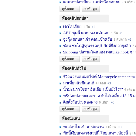
ตามหาปลาเบี้ยว...แม่น้ำน้อยอยุธยา
3 เดือน
ดูทั้งหมด...
ส่งข้อมูล
ห้องคลิปตกปลา
เดาไปเรื่อย
1 วัน
+1
ABU ชุดนี้ ตกกะพง แจ่มเลย
1 วัน
+1
จูงกุ้ง ตกปลาเก๋า ตอนเช้าครับ
1 สัปดาห์
+2
ช่อน ชะโด@สุพรรณบุรี กัดดียิ่งกว่ายุงอีก
2 สัปด
Skipping ปลาชะโดคลอง เทสSike hook จากL
ดูทั้งหมด...
ส่งข้อมูล
ห้องคลิปทั่วไป
รีวิวพ่วงนอนมอไซค์ Motorcycle camper tra
มาเที่ยวนิวซีแลนด์
4 เดือน
+3
น้ำมะนาวโซดา อินเดีย!! เป็นยังไง??
6 เดือน
ทริปตกปลาทะเลตราด กับไต๋เหมี่ยว 13-15 มก
ติดตั้งล้อประคองพ่วง
6 เดือน
+3
ดูทั้งหมด...
ส่งข้อมูล
ห้องนั่งเล่น
ทดสอบไม่เข้ามาซะนาน
1 เดือน
+10
พักนี้เงียบเหงาจังเวปนี้ โดยเฉพาะห้องนี้
2 เดือน