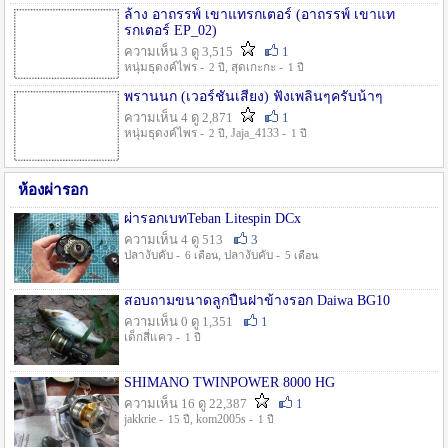
ล้าง อาถรรพ์ เขาแทรกเตอร์ (อาถรรพ์ เขาแท
รกเตอร์ EP_02)
ความเห็น 3 ดู 3,515
1
หนุ่มธุดงค์ไพร -
, สุดเกะกะ -
2 ปี
1 ปี
พรานนก (เวอร์ชั่นเสียง) ฟังเพลินๆครับน้าๆ
ความเห็น 4 ดู 2,871
1
หนุ่มธุดงค์ไพร -
, Jaja_4133 -
2 ปี
1 ปี
ห้องผ่ารอก
ผ่ารอกเบทTeban Litespin DCx
ความเห็น 4 ดู 513
3
ปลางับคับ -
, ปลางับคับ -
6 เดือน
5 เดือน
สอบถามขนาดลูกปืนฝาข้างรอก Daiwa BG10
ความเห็น 0 ดู 1,351
1
เด็กสี่แคว -
1 ปี
SHIMANO TWINPOWER 8000 HG
ความเห็น 16 ดู 22,387
1
jakkrie -
, kom2005s -
15 ปี
1 ปี