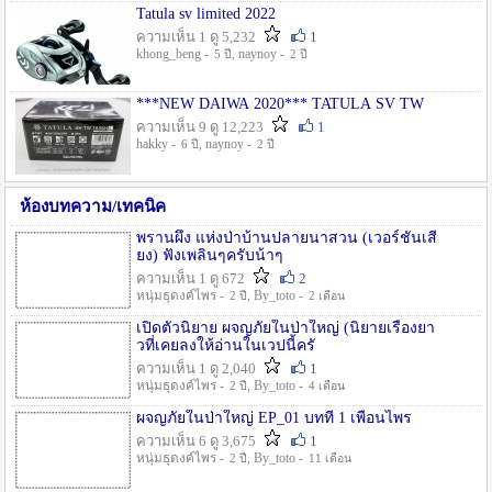
Tatula sv limited 2022
ความเห็น 1 ดู 5,232
1
khong_beng -
, naynoy -
5 ปี
2 ปี
***NEW DAIWA 2020*** TATULA SV TW
ความเห็น 9 ดู 12,223
1
hakky -
, naynoy -
6 ปี
2 ปี
ห้องบทความ/เทคนิค
พรานผึ้ง แห่งป่าบ้านปลายนาสวน (เวอร์ชั่นเสี
ยง) ฟังเพลินๆครับน้าๆ
ความเห็น 1 ดู 672
2
หนุ่มธุดงค์ไพร -
, By_toto -
2 ปี
2 เดือน
เปิดตัวนิยาย ผจญภัยในป่าใหญ่ (นิยายเรื่องยา
วที่เคยลงให้อ่านในเวปนี้ครั
ความเห็น 1 ดู 2,040
1
หนุ่มธุดงค์ไพร -
, By_toto -
2 ปี
4 เดือน
ผจญภัยในป่าใหญ่ EP_01 บทที่ 1 เพื่อนไพร
ความเห็น 6 ดู 3,675
1
หนุ่มธุดงค์ไพร -
, By_toto -
2 ปี
11 เดือน