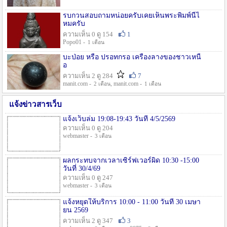
รบกวนสอบถามหน่อยครับเคยเห็นพระพิมพ์นี้ไ
หมครับ
ความเห็น 0 ดู 154
1
Popo01 -
1 เดือน
บะป่อย หรือ ปรอทกรอ เครื่องลางของชาวเหนื
อ
ความเห็น 2 ดู 284
7
manit.com -
, manit.com -
2 เดือน
1 เดือน
แจ้งข่าวสารเว็บ
แจ้งเว็บล่ม 19:08-19:43 วันที่ 4/5/2569
ความเห็น 0 ดู 204
webmaster -
3 เดือน
ผลกระทบจากเวลาเซิร์ฟเวอร์ผิด 10:30 -15:00
วันที่ 30/4/69
ความเห็น 0 ดู 247
webmaster -
3 เดือน
แจ้งหยุดให้บริการ 10:00 - 11:00 วันที่ 30 เมษา
ยน 2569
ความเห็น 2 ดู 347
3