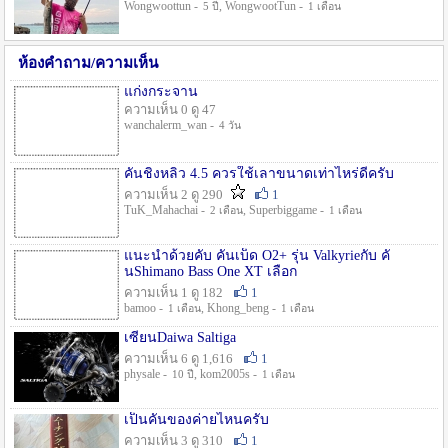
Wongwoottun -
, WongwootTun -
5 ปี
1 เดือน
ห้องคำถาม/ความเห็น
แก่งกระจาน
ความเห็น 0 ดู 47
wanchalerm_wan -
4 วัน
คันชิงหลิว 4.5 ควรใช้เลาขนาดเท่าไหร่ดีครับ
ความเห็น 2 ดู 290
1
TuK_Mahachai -
, Superbiggame -
2 เดือน
1 เดือน
แนะนำด้วยคับ คันเบ็ด O2+ รุ่น Valkyrieกับ คั
นShimano Bass One XT เลือก
ความเห็น 1 ดู 182
1
bamoo -
, Khong_beng -
1 เดือน
1 เดือน
เซียนDaiwa Saltiga
ความเห็น 6 ดู 1,616
1
physale -
, kom2005s -
10 ปี
1 เดือน
เป็นคันของค่ายไหนครับ
ความเห็น 3 ดู 310
1