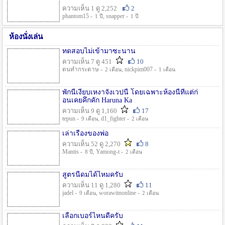
ความเห็น 1 ดู 2,252
2
phantom15 -
, snapper -
1 ปี
1 ปี
ห้องนั่งเล่น
ทดสอบไม่เข้ามาซะนาน
ความเห็น 7 ดู 451
10
ตนทำกระดาษ -
, nickpim007 -
2 เดือน
1 เดือน
พักนี้เงียบเหงาจังเวปนี้ โดยเฉพาะห้องนี้ที่แต่ก่
อนเคยคึกคัก Haruna Ka
ความเห็น 9 ดู 1,160
17
tepun -
, d1_fighter -
9 เดือน
2 เดือน
เล่าเรื่องของพ่อ
ความเห็น 52 ดู 2,270
8
Mantis -
, Yamong-t -
8 ปี
2 เดือน
สูตรนี้ดมได้ไหมครับ
ความเห็น 11 ดู 1,280
11
jadel -
, worawitnonline -
9 เดือน
2 เดือน
เลือกเบอร์ไหนดีครับ