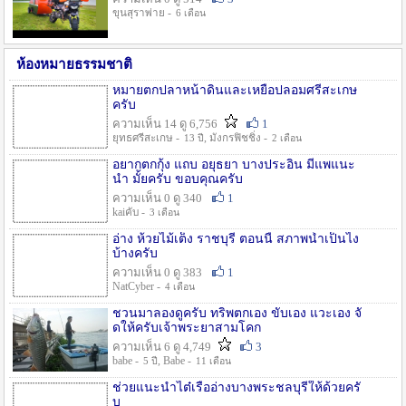
ขุนสุราพ่าย -
6 เดือน
ห้องหมายธรรมชาติ
หมายตกปลาหน้าดินและเหยื่อปลอมศรีสะเกษ
ครับ
ความเห็น 14 ดู 6,756
1
ยุทธศรีสะเกษ -
, มังกรฟิชชิ่ง -
13 ปี
2 เดือน
อยากตกกุ้ง แถบ อยุธยา บางประอิน มีแพแนะ
นำ มั้ยครับ ขอบคุณครับ
ความเห็น 0 ดู 340
1
kaiคับ -
3 เดือน
อ่าง ห้วยไม้เต็ง ราชบุรี ตอนนี้ สภาพน้ำเป็นไง
บ้างครับ
ความเห็น 0 ดู 383
1
NatCyber -
4 เดือน
ชวนมาลองดูครับ ทริพตกเอง ขับเอง แวะเอง จั
ดให้ครับเจ้าพระยาสามโคก
ความเห็น 6 ดู 4,749
3
babe -
, Babe -
5 ปี
11 เดือน
ช่วยแนะนำไต๋เรืออ่างบางพระชลบุรีให้ด้วยครั
บ