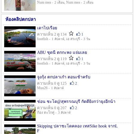
Num mea -
, Num mea -
2 เดือน
2 เดือน
ห้องคลิปตกปลา
เดาไปเรื่อย
ความเห็น 2 ดู 134
1
footfish -
, เอ สระบุรี -
1 สัปดาห์
3 วัน
ABU ชุดนี้ ตกกะพง แจ่มเลย
ความเห็น 2 ดู 119
1
footfish -
, เอ สระบุรี -
1 สัปดาห์
3 วัน
จูงกุ้ง ตกปลาเก๋า ตอนเช้าครับ
ความเห็น 0 ดู 125
2
Muu26 -
1 สัปดาห์
ช่อน ชะโด@สุพรรณบุรี กัดดียิ่งกว่ายุงอีกน้า
ความเห็น 0 ดู 207
2
ก้อง ตะโกคู่ -
3 สัปดาห์
Skipping ปลาชะโดคลอง เทสSike hook จากL
F