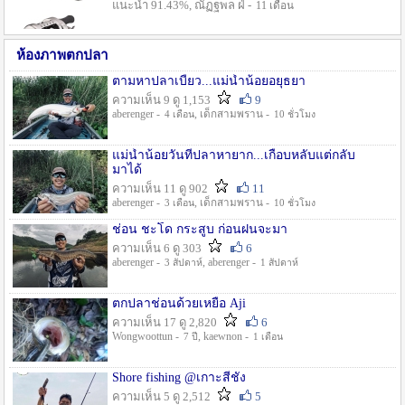
แนะนำ 91.43%, ณัฏฐพล ฝ่ -
11 เดือน
ห้องภาพตกปลา
ตามหาปลาเบี้ยว...แม่น้ำน้อยอยุธยา
ความเห็น 9 ดู 1,153
9
aberenger -
, เด็กสามพราน -
4 เดือน
10 ชั่วโมง
แม่น้ำน้อยวันที่ปลาหายาก...เกือบหลับแต่กลับ
มาได้
ความเห็น 11 ดู 902
11
aberenger -
, เด็กสามพราน -
3 เดือน
10 ชั่วโมง
ช่อน ชะโด กระสูบ ก่อนฝนจะมา
ความเห็น 6 ดู 303
6
aberenger -
, aberenger -
3 สัปดาห์
1 สัปดาห์
ตกปลาช่อนด้วยเหยื่อ Aji
ความเห็น 17 ดู 2,820
6
Wongwoottun -
, kaewnon -
7 ปี
1 เดือน
Shore fishing @เกาะสีชัง
ความเห็น 5 ดู 2,512
5