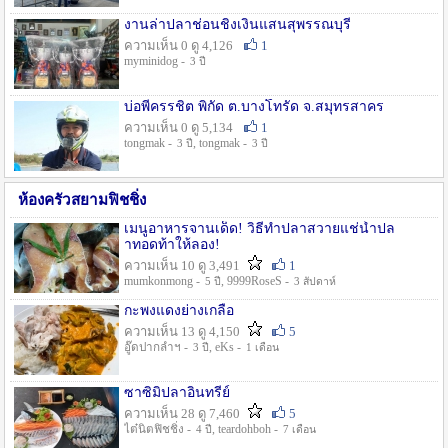
งานล่าปลาช่อนชิงเงินแสนสุพรรณบุรี
ความเห็น 0 ดู 4,126
1
myminidog -
3 ปี
บ่อพี่ครรชิต พิกัด ต.บางโทรัด จ.สมุทรสาคร
ความเห็น 0 ดู 5,134
1
tongmak -
, tongmak -
3 ปี
3 ปี
ห้องครัวสยามฟิชชิ่ง
เมนูอาหารจานเด็ด! วิธีทำปลาสวายแช่น้ำปล
าทอดท้าให้ลอง!
ความเห็น 10 ดู 3,491
1
mumkonmong -
, 9999RoseS -
5 ปี
3 สัปดาห์
กะพงแดงย่างเกลือ
ความเห็น 13 ดู 4,150
5
อู๊ดปากลำฯ -
, eKs -
3 ปี
1 เดือน
ซาซิมิปลาอินทรีย์
ความเห็น 28 ดู 7,460
5
ไต๋นิตฟิชชิ่ง -
, teardohboh -
4 ปี
7 เดือน