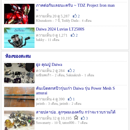
ภาคต่อกันเลยนะครับ ~ TDZ Project Iron man
~
ความเห็น 20 ดู 5,287
2
Khunakorn -
, Toddy Dada -
7 ปี
4 เดือน
Daiwa 2024 Luvias LT2500S
ความเห็น 0 ดู 1,271
2
hakky -
11 เดือน
ห้องของสะสม
ฝูง คุณปู่ Daiwa
ความเห็น 2 ดู 284
2
มณีนพเก้า -
, Saknakrub -
2 เดือน
1 เดือน
คันเบ็ดตกสปิ๋วรุ่นเก่า Daiwa รุ่น Power Mesh S
amurai
ความเห็น 4 ดู 390
1
jarinth -
, jarinth -
3 เดือน
2 เดือน
สายปลาบ่อ..ลูกๆผมเองครับ กว่าจะรวบรวมได้
ความเห็น 32 ดู 10,195
3
Suwanarty -
, tatoo006 -
10 ปี
7 เดือน