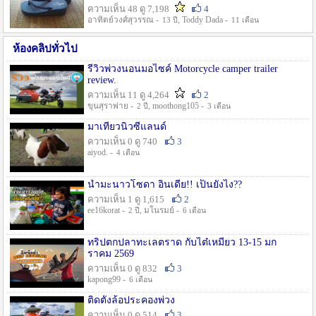
ความเห็น 48 ดู 7,198
4
อาทิตย์วงศ์สุวรรณ -
, Toddy Dada -
13 ปี
11 เดือน
ห้องคลิปทั่วไป
รีวิวพ่วงนอนมอไซค์ Motorcycle camper trailer
review.
ความเห็น 11 ดู 4,264
2
ขุนสุราพ่าย -
, moothong105 -
2 ปี
3 เดือน
มาเที่ยวนิวซีแลนด์
ความเห็น 0 ดู 740
3
aiyod. -
4 เดือน
น้ำมะนาวโซดา อินเดีย!! เป็นยังไง??
ความเห็น 1 ดู 1,615
2
ee16korat -
, มโนรมย์ -
2 ปี
6 เดือน
ทริปตกปลาทะเลตราด กับไต๋เหมี่ยว 13-15 มก
ราคม 2569
ความเห็น 0 ดู 832
3
kapong99 -
6 เดือน
ติดตั้งล้อประคองพ่วง
ความเห็น 0 ดู 514
3