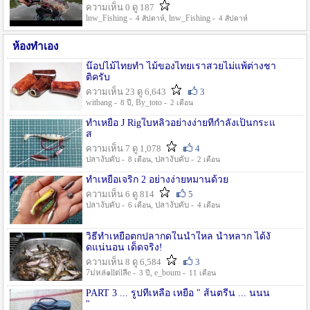
ความเห็น 0 ดู 187
lnw_Fishing -
, lnw_Fishing -
4 สัปดาห์
4 สัปดาห์
ห้องทำเอง
น๊อปไม้ไทยทำ ไม้ของไทยเราสวยไม่แพ้ต่างชา
ติครับ
ความเห็น 23 ดู 6,643
3
witbang -
, By_toto -
8 ปี
2 เดือน
ทำเหยื่อ J Rigใบหลิวอย่างง่ายที่กำลังเป็นกระแ
ส
ความเห็น 7 ดู 1,078
4
ปลางับคับ -
, ปลางับคับ -
8 เดือน
2 เดือน
ทำเหยื่อเจริก 2 อย่างง่ายหมานด้วย
ความเห็น 6 ดู 814
5
ปลางับคับ -
, ปลางับคับ -
6 เดือน
4 เดือน
วิธีทำเหยื่อตกปลากดในน้ำใหล น้ำหลาก ได้งั
ดแน่นอน เด็ดจริง!
ความเห็น 8 ดู 6,584
3
7ม่หล่๑llต่lลีe -
, e_boum -
3 ปี
11 เดือน
PART 3 ... รูปที่เหลือ เหยื่อ " ส้นตรีน ... นนน
"