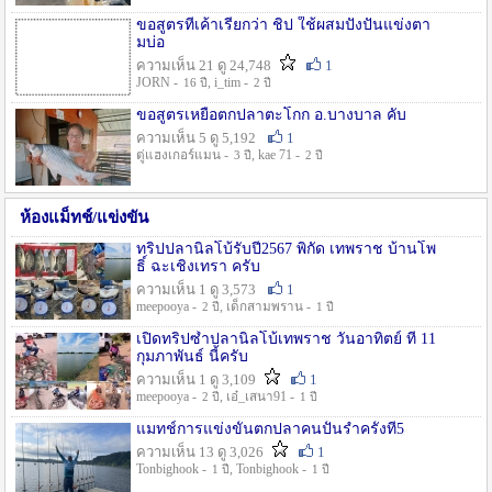
ขอสูตรที่เค้าเรียกว่า ชิป ใช้ผสมปังปั่นแข่งตา
มบ่อ
ความเห็น 21 ดู 24,748
1
JORN -
, i_tim -
16 ปี
2 ปี
ขอสูตรเหยื่อตกปลาตะโกก อ.บางบาล คับ
ความเห็น 5 ดู 5,192
1
ตู่แฮงเกอร์แมน -
, kae 71 -
3 ปี
2 ปี
ห้องแม็ทช์/แข่งขัน
ทริปปลานิลโบ้รับปี2567 พิกัด เทพราช บ้านโพ
ธิ์ ฉะเชิงเทรา ครับ
ความเห็น 1 ดู 3,573
1
meepooya -
, เด็กสามพราน -
2 ปี
1 ปี
เปิดทริปซ้ำปลานิลโบ้เทพราช วันอาทิตย์ ที่ 11
กุมภาพันธ์ นี้ครับ
ความเห็น 1 ดู 3,109
1
meepooya -
, เอ๋_เสนา91 -
2 ปี
1 ปี
แมทช์การแข่งขั้นตกปลาคนปั้นรำครั้งที่5
ความเห็น 13 ดู 3,026
1
Tonbighook -
, Tonbighook -
1 ปี
1 ปี