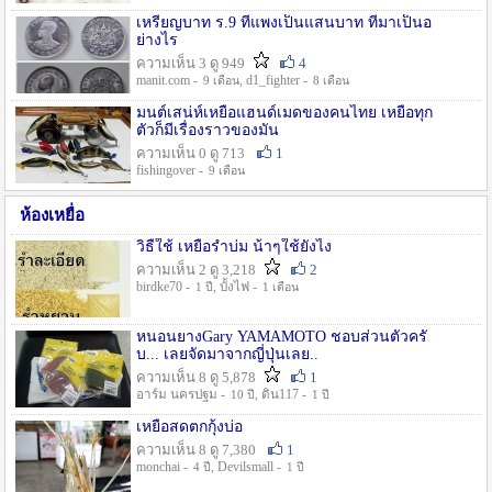
เหรียญบาท ร.9 ที่แพงเป็นแสนบาท ที่มาเป็นอ
ย่างไร
ความเห็น 3 ดู 949
4
manit.com -
, d1_fighter -
9 เดือน
8 เดือน
มนต์เสน่ห์เหยื่อแฮนด์เมดของคนไทย เหยื่อทุก
ตัวก็มีเรื่องราวของมัน
ความเห็น 0 ดู 713
1
fishingover -
9 เดือน
ห้องเหยื่อ
วิธืใช้ เหยื่อรำบ่ม น้าๆใช้ยังไง
ความเห็น 2 ดู 3,218
2
birdke70 -
, บั้งไฟ -
1 ปี
1 เดือน
หนอนยางGary YAMAMOTO ชอบส่วนตัวครั
บ... เลยจัดมาจากญี่ปุ่นเลย..
ความเห็น 8 ดู 5,878
1
อาร์ม นครปฐม -
, ดิน117 -
10 ปี
1 ปี
เหยื่อสดตกกุ้งบ่อ
ความเห็น 8 ดู 7,380
1
monchai -
, Devilsmall -
4 ปี
1 ปี