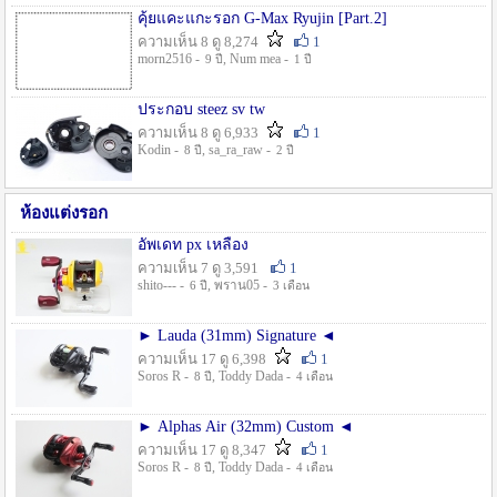
คุ้ยแคะแกะรอก G-Max Ryujin [Part.2]
ความเห็น 8 ดู 8,274
1
morn2516 -
, Num mea -
9 ปี
1 ปี
ประกอบ steez sv tw
ความเห็น 8 ดู 6,933
1
Kodin -
, sa_ra_raw -
8 ปี
2 ปี
ห้องแต่งรอก
อัพเดท px เหลือง
ความเห็น 7 ดู 3,591
1
shito--- -
, พราน05 -
6 ปี
3 เดือน
► Lauda (31mm) Signature ◄
ความเห็น 17 ดู 6,398
1
Soros R -
, Toddy Dada -
8 ปี
4 เดือน
► Alphas Air (32mm) Custom ◄
ความเห็น 17 ดู 8,347
1
Soros R -
, Toddy Dada -
8 ปี
4 เดือน