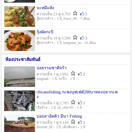
บะหมี่แห้ง
ความเห็น 23 ดู 4,703
5
อู๊ดปากลำฯ -
, Joeey_88 -
3 ปี
7 เดือน
กุ้งผัดกะปิ
ความเห็น 18 ดู 3,590
3
อู๊ดปากลำฯ -
, hangman_za -
3 ปี
10 เดือน
ห้องประชาสัมพันธ์
บ่อธรรมชาติจร้า
ความเห็น 3 ดู 2,892
2
tongmak -
, กะปิ๋ว -
1 ปี
1 ปี
chicanofishing กะพงบุฟเฟ่ต์200บาทลงปลากะพ
ง
ความเห็น 1 ดู 2,785
1
เรือจ้าง -
, เอ๋_เสนา91 -
2 ปี
1 ปี
บ่อปลาอิคคิว มีนา Fishing
ความเห็น 7 ดู 6,144
1
ธนกฤต_M -
, เด็กสี่แคว -
3 ปี
2 ปี