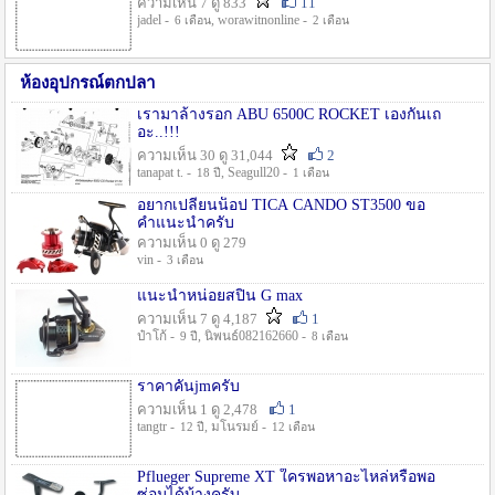
ความเห็น 7 ดู 833
11
jadel -
, worawitnonline -
6 เดือน
2 เดือน
ห้องอุปกรณ์ตกปลา
เรามาล้างรอก ABU 6500C ROCKET เองกันเถ
อะ..!!!
ความเห็น 30 ดู 31,044
2
tanapat t. -
, Seagull20 -
18 ปี
1 เดือน
อยากเปลี่ยนน็อป TICA CANDO ST3500 ขอ
คำแนะนำครับ
ความเห็น 0 ดู 279
vin -
3 เดือน
แนะนำหน่อยสปิน G max
ความเห็น 7 ดู 4,187
1
ป๋าโก้ -
, นิพนธ์082162660 -
9 ปี
8 เดือน
ราคาคันjmครับ
ความเห็น 1 ดู 2,478
1
tangtr -
, มโนรมย์ -
12 ปี
12 เดือน
Pflueger Supreme XT ใครพอหาอะไหล่หรือพอ
ซ่อมได้บ้างครับ