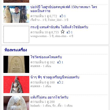
บ่อ16ปี ไอศูรย์บ่อสหบุฟเฟ่ต์ 150บาทเหมา ใคร
มองเป็นสวาย
ความเห็น 1 ดู 6,772
1
เรือจ้าง -
, Fisher_Idol -
3 ปี
3 ปี
กระทู้ แทนคำนับพัน ไม่มีแล้วใช่มั๊ยครับ
ความเห็น 10 ดู 8,755
1
wongwoottun -
, ohm-ohm -
5 ปี
4 ปี
ห้องพระเครื่อง
ใช่วัดช่องแคไหมครับ
ความเห็น 0 ดู 162
1
คนพหล -
1 เดือน
น้าๆ พี่ๆ ช่วยดูเหรียญนี้หน่อยครับ
ความเห็น 0 ดู 160
2
คนพหล -
1 เดือน
แท้เก๊ไม่สน อยากโชว์ครับ
ความเห็น 1 ดู 200
hudaark -
, จัง...ดั๊ย -
1 เดือน
1 เดือน