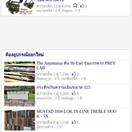
ความเห็น 12 ดู 4,950
1
หนามหลัง -
, Prajum -
8 ปี
1 ปี
ห้องอุปกรณ์ออกใหม่
The Anjumaraa คัน Hi-End รุ่นแรกจาก PREY
LAB
ความเห็น 2 ดู 7,249
2
Rujiwa_m -
, รอกลื่นปรื๊ด -
4 ปี
1 ปี
กระติกเก็บความเย็นขนาด 125
ความเห็น 1 ดู 3,209
1
artsave114 -
, sichangs -
1 ปี
1 ปี
MUSTAD JAW-LOK IN-LINE TREBLE HOO
K - 5X
ความเห็น 0 ดู 3,336
1
อู๊ดปากลำฯ -
2 ปี