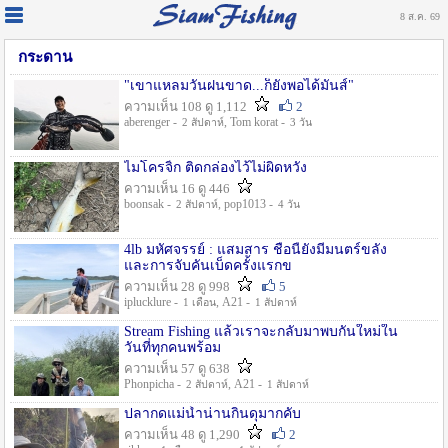
8 ส.ค. 69
กระดาน
"เขาแหลมวันฝนขาด...ก็ยังพอได้มันส์"
ความเห็น 108 ดู 1,112
2
aberenger -
, Tom korat -
2 สัปดาห์
3 วัน
ไมโครจิ้ก ติดกล่องไว้ไม่ผิดหวัง
ความเห็น 16 ดู 446
boonsak -
, pop1013 -
2 สัปดาห์
4 วัน
4lb มหัศจรรย์ : แสมสาร ชื่อนี้ยังมีมนตร์ขลัง
และการจับคันเบ็ดครั้งแรกข
ความเห็น 28 ดู 998
5
iplucklure -
, A21 -
1 เดือน
1 สัปดาห์
Stream Fishing แล้วเราจะกลับมาพบกันใหม่ใน
วันที่ทุกคนพร้อม
ความเห็น 57 ดู 638
Phonpicha -
, A21 -
2 สัปดาห์
1 สัปดาห์
ปลากดแม่น้ำน่านกินดุมากคับ
ความเห็น 48 ดู 1,290
2